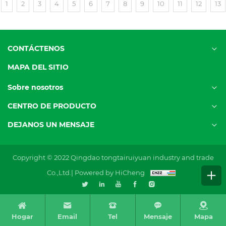
1
2
3
4
5
6
7
8
9
10
11
12
13
CONTÁCTENOS
MAPA DEL SITIO
Sobre nosotros
CENTRO DE PRODUCTO
DEJANOS UN MENSAJE
Copyright © 2022 Qingdao tongtairuiyuan industry and trade
Co.,Ltd.|
Powered by HiCheng
Hogar
Email
Tel
Mensaje
Mapa