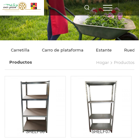
Carretilla
Carro de plataforma
Estante
Rueda
>
Productos
Hogar
Productos
SHELF06
SHELF07