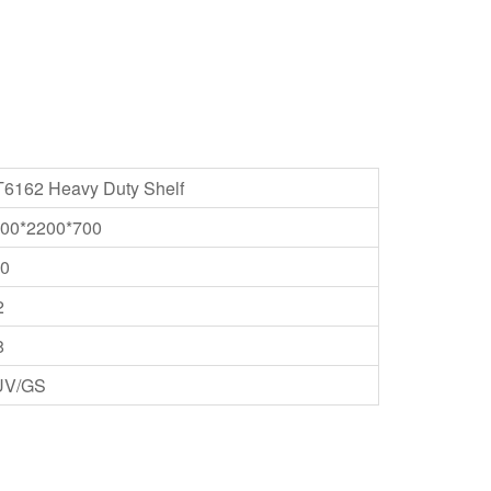
6162 Heavy Duty Shelf
00*2200*700
0
2
8
UV/GS