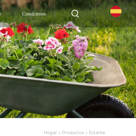
e
Contáctenos
>
>
Hogar
Productos
Estante