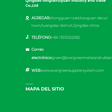
Qingdao tongtairuiyuan industry and trade
Co.,Ltd
AGREGAR:
zhongguan road,liwuguan dacun
town,huangdao district,Qingdao china
TELÉFONO:
+86 13515322582
Correo
electrónico:
green@evergreenmetalandrubber
WEB:
www.evergreensuppliersystem.com
MAPA DEL SITIO