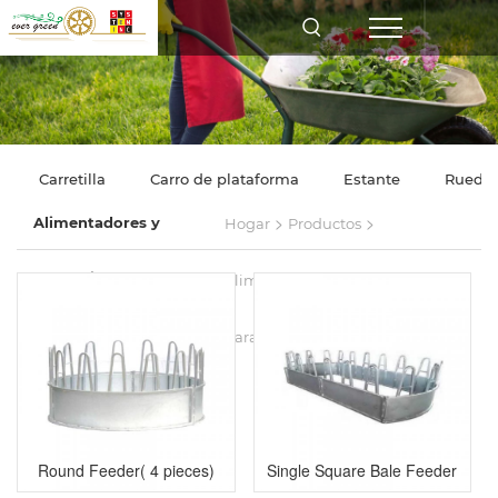
Carretilla
Carro de plataforma
Estante
Rueda
>
>
Alimentadores y
Hogar
Productos
herramientas para
Alimentadores y herramientas
agricultores
para agricultores
Round Feeder( 4 pieces)
Single Square Bale Feeder