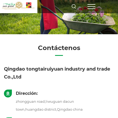
Contáctenos
Qingdao tongtairuiyuan industry and trade
Co.,Ltd
Dirección:
zhongguan road,liwuguan dacun
town,huangdao district,Qingdao china