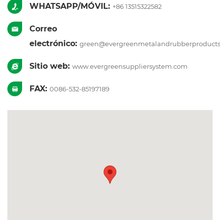
WHATSAPP/MÓVIL:
+86 13515322582
Correo
electrónico:
green@evergreenmetalandrubberproduct
Sitio web:
www.evergreensuppliersystem.com
FAX:
0086-532-85197189