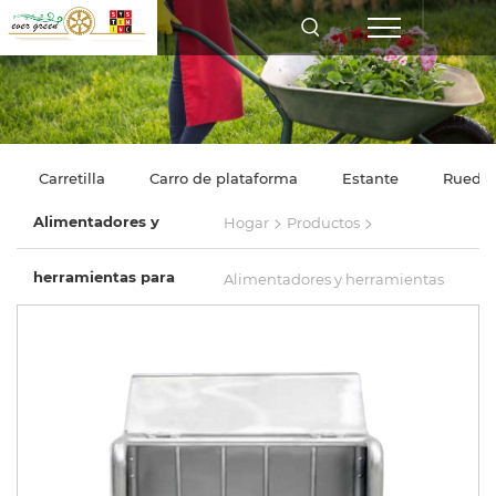
Carretilla
Carro de plataforma
Estante
Rueda
>
>
Alimentadores y
Hogar
Productos
herramientas para
Alimentadores y herramientas
agricultores
para agricultores