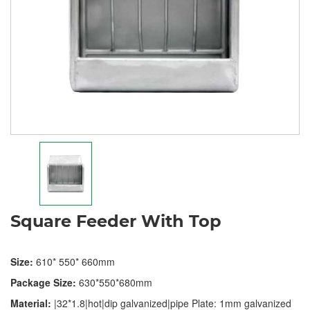
Square Feeder With Top
Size:
610* 550* 660mm
Package Size:
630*550*680mm
Material:
|32*1.8|hot|dip galvanized|pipe Plate: 1mm galvanized