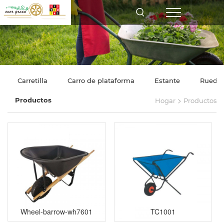
Carretilla
Carro de plataforma
Estante
Rueda
>
Productos
Hogar
Productos
Wheel-barrow-wh7601
TC1001