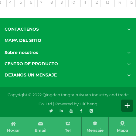
3
4
5
6
7
8
9
10
11
12
13
14
15
CONTÁCTENOS
MAPA DEL SITIO
Sobre nosotros
CENTRO DE PRODUCTO
DEJANOS UN MENSAJE
Copyright © 2022 Qingdao tongtairuiyuan industry and trade
Co.,Ltd.|
Powered by HiCheng
Hogar
Email
Tel
Mensaje
Mapa