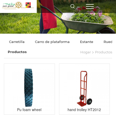
Carretilla
Carro de plataforma
Estante
Rueda
>
Productos
Hogar
Productos
Pu foam wheel
hand trolley HT2012