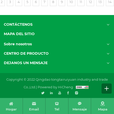
2
3
4
5
6
7
8
9
10
11
12
13
14
CONTÁCTENOS
MAPA DEL SITIO
Sobre nosotros
CENTRO DE PRODUCTO
DEJANOS UN MENSAJE
Copyright © 2022 Qingdao tongtairuiyuan industry and trade
Co.,Ltd.|
Powered by HiCheng
Hogar
Email
Tel
Mensaje
Mapa