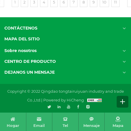
1
2
3
4
5
6
7
8
9
10
11
CONTÁCTENOS
MAPA DEL SITIO
Sobre nosotros
CENTRO DE PRODUCTO
DEJANOS UN MENSAJE
Copyright © 2022 Qingdao tongtairuiyuan industry and trade
Co.,Ltd.|
Powered by HiCheng
Hogar
Email
Tel
Mensaje
Mapa