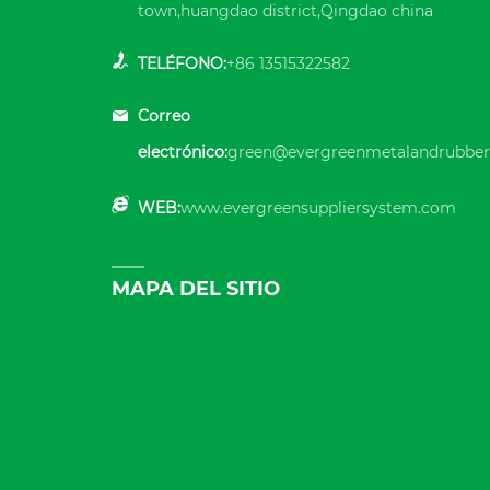
town,huangdao district,Qingdao china
TELÉFONO:
+86 13515322582
Correo
electrónico:
green@evergreenmetalandrubber
WEB:
www.evergreensuppliersystem.com
MAPA DEL SITIO