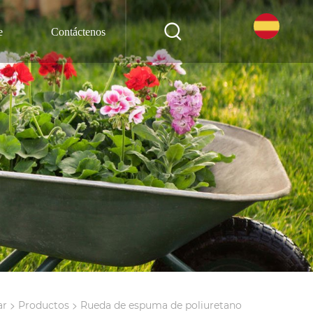
e
Contáctenos
>
>
ar
Productos
Rueda de espuma de poliuretano