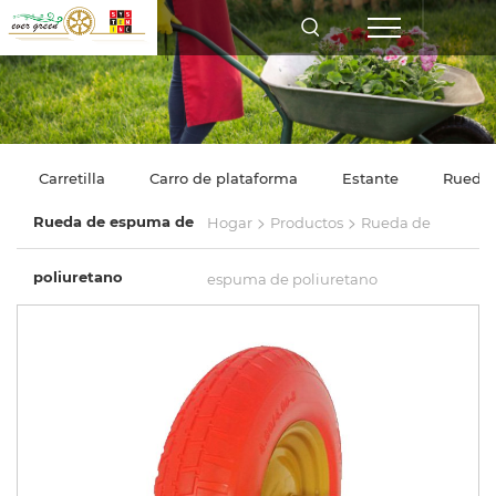
Carretilla
Carro de plataforma
Estante
Rueda
>
>
Rueda de espuma de
Hogar
Productos
Rueda de
poliuretano
espuma de poliuretano