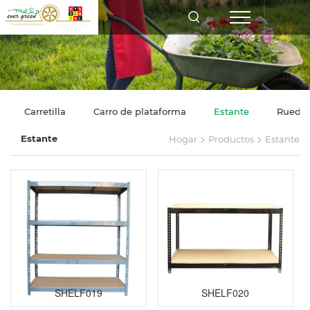
Carretilla
Carro de plataforma
Estante
Rueda
>
>
Estante
Hogar
Productos
Estante
SHELF019
SHELF020