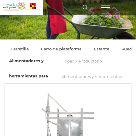
Carretilla
Carro de plataforma
Estante
Rueda
>
>
Alimentadores y
Hogar
Productos
herramientas para
Alimentadores y herramientas
agricultores
para agricultores